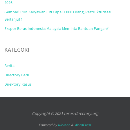
2026!
Gempar! PHK Karyawan Citi Capai 1.000 Orang, Restrukturisasi
Berlanjut?
Ekspor Beras Indonesia: Malaysia Meminta Bantuan Pangan?
KATEGORI
Berita
Directory Baru
Direktory Kasus
Copyright © 2021 texas-directory.org
Powered by
Nirvana
&
WordPress.