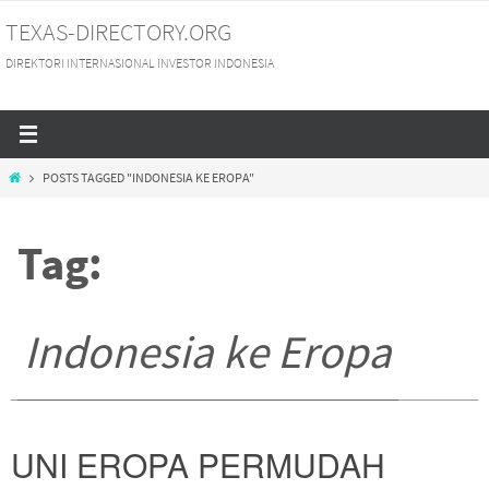
Skip
TEXAS-DIRECTORY.ORG
to
DIREKTORI INTERNASIONAL INVESTOR INDONESIA
content
HOME
POSTS TAGGED "INDONESIA KE EROPA"
Tag:
Indonesia ke Eropa
UNI EROPA PERMUDAH