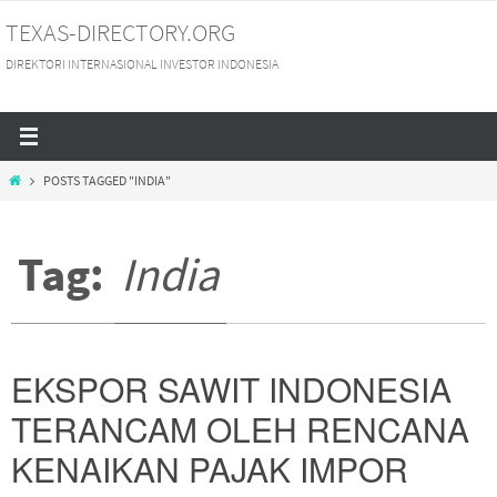
Skip
TEXAS-DIRECTORY.ORG
to
DIREKTORI INTERNASIONAL INVESTOR INDONESIA
content
HOME
POSTS TAGGED "INDIA"
Tag:
India
EKSPOR SAWIT INDONESIA
TERANCAM OLEH RENCANA
KENAIKAN PAJAK IMPOR