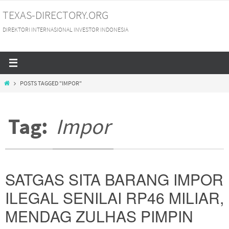
Skip
TEXAS-DIRECTORY.ORG
to
DIREKTORI INTERNASIONAL INVESTOR INDONESIA
content
HOME
POSTS TAGGED "IMPOR"
Tag:
Impor
SATGAS SITA BARANG IMPOR
ILEGAL SENILAI RP46 MILIAR,
MENDAG ZULHAS PIMPIN