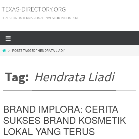
Skip
TEXAS-DIRECTORY.ORG
to
DIREKTORI INTERNASIONAL INVESTOR INDONESIA
content
HOME
POSTS TAGGED "HENDRATA LIADI"
Tag:
Hendrata Liadi
BRAND IMPLORA: CERITA
SUKSES BRAND KOSMETIK
LOKAL YANG TERUS