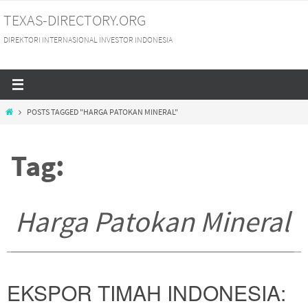
Skip
TEXAS-DIRECTORY.ORG
to
DIREKTORI INTERNASIONAL INVESTOR INDONESIA
content
HOME
POSTS TAGGED "HARGA PATOKAN MINERAL"
Tag:
Harga Patokan Mineral
EKSPOR TIMAH INDONESIA: