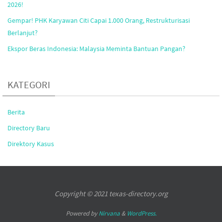
2026!
Gempar! PHK Karyawan Citi Capai 1.000 Orang, Restrukturisasi
Berlanjut?
Ekspor Beras Indonesia: Malaysia Meminta Bantuan Pangan?
KATEGORI
Berita
Directory Baru
Direktory Kasus
Copyright © 2021 texas-directory.org
Powered by
Nirvana
&
WordPress.