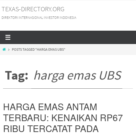
Skip
TEXAS-DIRECTORY.ORG
to
DIREKTORI INTERNASIONAL INVESTOR INDONESIA
content
HOME
POSTS TAGGED "HARGA EMAS UBS"
Tag:
harga emas UBS
HARGA EMAS ANTAM
TERBARU: KENAIKAN RP67
RIBU TERCATAT PADA