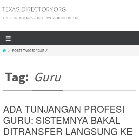
Skip
TEXAS-DIRECTORY.ORG
to
DIREKTORI INTERNASIONAL INVESTOR INDONESIA
content
HOME
POSTS TAGGED "GURU"
Tag:
Guru
ADA TUNJANGAN PROFESI
GURU: SISTEMNYA BAKAL
DITRANSFER LANGSUNG KE