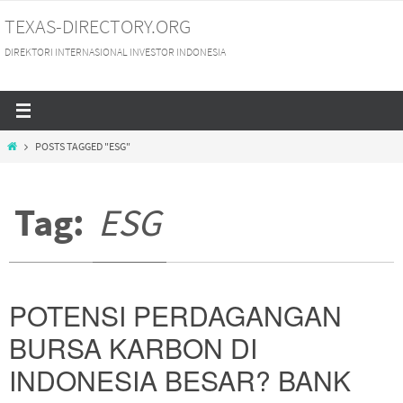
Skip
TEXAS-DIRECTORY.ORG
to
DIREKTORI INTERNASIONAL INVESTOR INDONESIA
content
HOME
POSTS TAGGED "ESG"
Tag:
ESG
POTENSI PERDAGANGAN
BURSA KARBON DI
INDONESIA BESAR? BANK