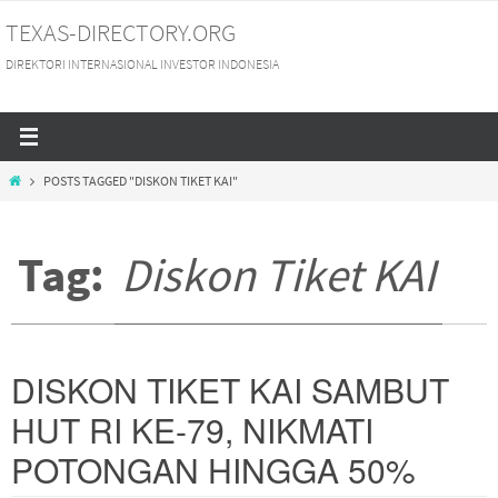
Skip
TEXAS-DIRECTORY.ORG
to
DIREKTORI INTERNASIONAL INVESTOR INDONESIA
content
HOME
POSTS TAGGED "DISKON TIKET KAI"
Tag:
Diskon Tiket KAI
DISKON TIKET KAI SAMBUT
HUT RI KE-79, NIKMATI
POTONGAN HINGGA 50%