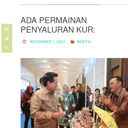
ADA PERMAINAN
PENYALURAN KUR:
MENTERI KEUANGAN
NOVEMBER 7, 2025
BERITA
PURBAYA INVESTIGASI
LAPORAN BANK YANG
TIDAK SESUAI?