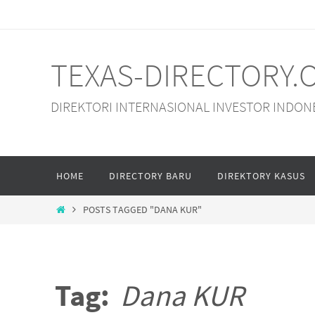
Skip
to
content
TEXAS-DIRECTORY.
DIREKTORI INTERNASIONAL INVESTOR INDON
Skip
HOME
DIRECTORY BARU
DIREKTORY KASUS
to
content
HOME
POSTS TAGGED "DANA KUR"
Tag:
Dana KUR