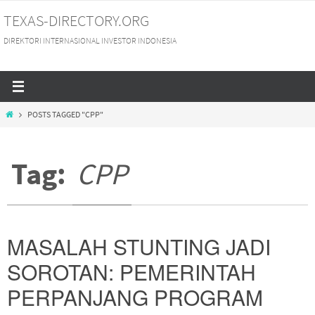
Skip
TEXAS-DIRECTORY.ORG
to
DIREKTORI INTERNASIONAL INVESTOR INDONESIA
content
HOME
POSTS TAGGED "CPP"
Tag:
CPP
MASALAH STUNTING JADI
SOROTAN: PEMERINTAH
PERPANJANG PROGRAM