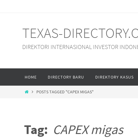
Skip
to
content
TEXAS-DIRECTORY.
DIREKTORI INTERNASIONAL INVESTOR INDON
Skip
HOME
DIRECTORY BARU
DIREKTORY KASUS
to
content
HOME
POSTS TAGGED "CAPEX MIGAS"
Tag:
CAPEX migas