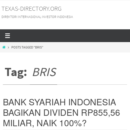
Skip
TEXAS-DIRECTORY.ORG
to
DIREKTORI INTERNASIONAL INVESTOR INDONESIA
content
HOME
POSTS TAGGED "BRIS"
Tag:
BRIS
BANK SYARIAH INDONESIA
BAGIKAN DIVIDEN RP855,56
MILIAR, NAIK 100%?