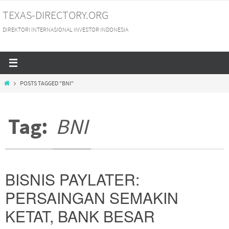
Skip
TEXAS-DIRECTORY.ORG
to
DIREKTORI INTERNASIONAL INVESTOR INDONESIA
content
HOME
POSTS TAGGED "BNI"
Tag:
BNI
BISNIS PAYLATER:
PERSAINGAN SEMAKIN
KETAT, BANK BESAR