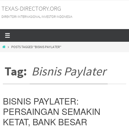
Skip
TEXAS-DIRECTORY.ORG
to
DIREKTORI INTERNASIONAL INVESTOR INDONESIA
content
HOME
POSTS TAGGED "BISNIS PAYLATER"
Tag:
Bisnis Paylater
BISNIS PAYLATER:
PERSAINGAN SEMAKIN
KETAT, BANK BESAR