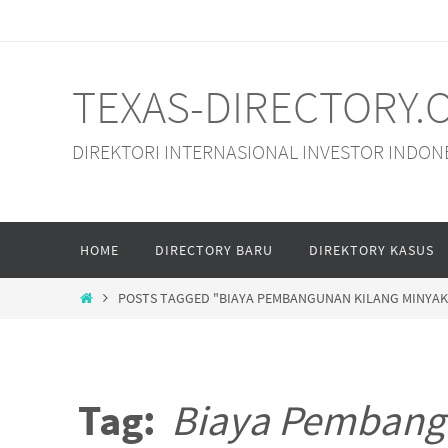
Skip
to
content
TEXAS-DIRECTORY.
DIREKTORI INTERNASIONAL INVESTOR INDON
Skip
HOME
DIRECTORY BARU
DIREKTORY KASUS
to
content
HOME
POSTS TAGGED "BIAYA PEMBANGUNAN KILANG MINYAK
Tag:
Biaya Pembang