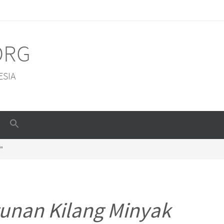
ORG
ESIA
"
unan Kilang Minyak