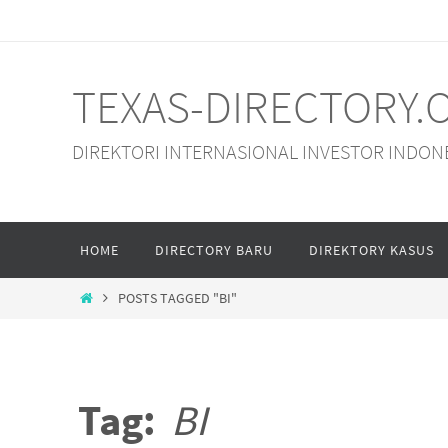
Skip
to
content
TEXAS-DIRECTORY.
DIREKTORI INTERNASIONAL INVESTOR INDON
Skip
HOME
DIRECTORY BARU
DIREKTORY KASUS
to
content
HOME
POSTS TAGGED "BI"
Tag:
BI