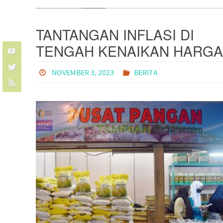
TANTANGAN INFLASI DI
TENGAH KENAIKAN HARGA
PANGAN: STRATEGI BI
NOVEMBER 3, 2023
BERITA
BERFOKUS PADA
STABILITAS EKONOMI