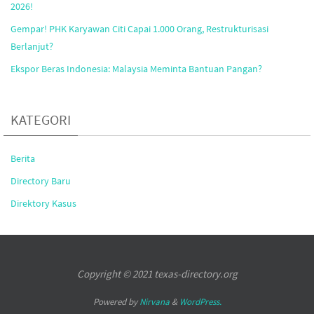
2026!
Gempar! PHK Karyawan Citi Capai 1.000 Orang, Restrukturisasi
Berlanjut?
Ekspor Beras Indonesia: Malaysia Meminta Bantuan Pangan?
KATEGORI
Berita
Directory Baru
Direktory Kasus
Copyright © 2021 texas-directory.org
Powered by
Nirvana
&
WordPress.