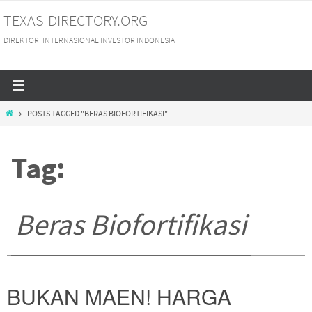
Skip
TEXAS-DIRECTORY.ORG
to
DIREKTORI INTERNASIONAL INVESTOR INDONESIA
content
HOME
POSTS TAGGED "BERAS BIOFORTIFIKASI"
Tag:
Beras Biofortifikasi
BUKAN MAEN! HARGA