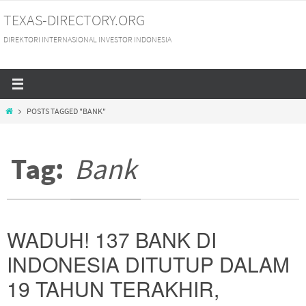
Skip
TEXAS-DIRECTORY.ORG
to
DIREKTORI INTERNASIONAL INVESTOR INDONESIA
content
HOME
POSTS TAGGED "BANK"
Tag:
Bank
WADUH! 137 BANK DI
INDONESIA DITUTUP DALAM
19 TAHUN TERAKHIR,