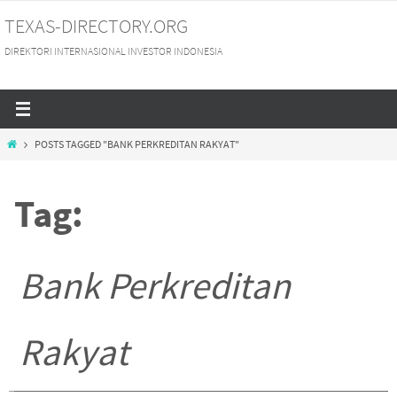
Skip
TEXAS-DIRECTORY.ORG
to
DIREKTORI INTERNASIONAL INVESTOR INDONESIA
content
HOME
POSTS TAGGED "BANK PERKREDITAN RAKYAT"
Tag:
Bank Perkreditan
Rakyat