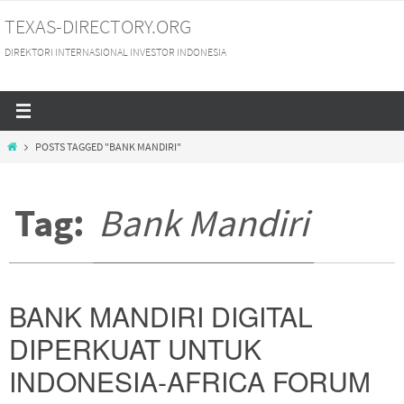
Skip
TEXAS-DIRECTORY.ORG
to
DIREKTORI INTERNASIONAL INVESTOR INDONESIA
content
HOME
POSTS TAGGED "BANK MANDIRI"
Tag:
Bank Mandiri
BANK MANDIRI DIGITAL
DIPERKUAT UNTUK
INDONESIA-AFRICA FORUM