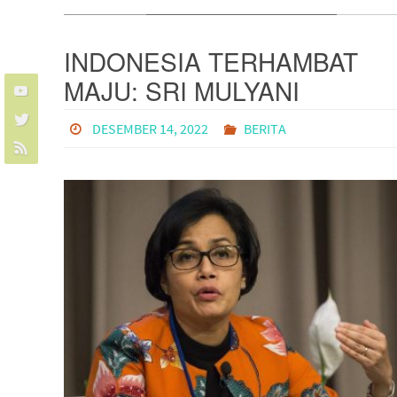
INDONESIA TERHAMBAT
MAJU: SRI MULYANI
UNGKAP AKAR
DESEMBER 14, 2022
BERITA
MASALAHNYA ADALAH
KORUPSI!