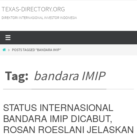
Skip
TEXAS-DIRECTORY.ORG
to
DIREKTORI INTERNASIONAL INVESTOR INDONESIA
content
HOME
POSTS TAGGED "BANDARA IMIP"
Tag:
bandara IMIP
STATUS INTERNASIONAL
BANDARA IMIP DICABUT,
ROSAN ROESLANI JELASKAN