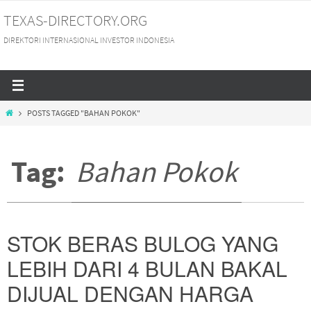
Skip
TEXAS-DIRECTORY.ORG
to
DIREKTORI INTERNASIONAL INVESTOR INDONESIA
content
HOME
POSTS TAGGED "BAHAN POKOK"
Tag:
Bahan Pokok
STOK BERAS BULOG YANG
LEBIH DARI 4 BULAN BAKAL
DIJUAL DENGAN HARGA