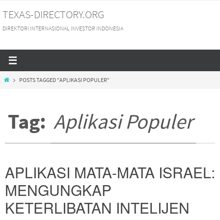
Skip
TEXAS-DIRECTORY.ORG
to
DIREKTORI INTERNASIONAL INVESTOR INDONESIA
content
HOME
POSTS TAGGED "APLIKASI POPULER"
Tag:
Aplikasi Populer
APLIKASI MATA-MATA ISRAEL:
MENGUNGKAP
KETERLIBATAN INTELIJEN