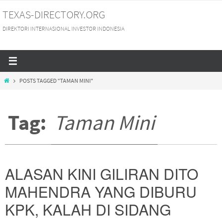
Skip
TEXAS-DIRECTORY.ORG
to
DIREKTORI INTERNASIONAL INVESTOR INDONESIA
content
HOME
POSTS TAGGED "TAMAN MINI"
Tag:
Taman Mini
ALASAN KINI GILIRAN DITO
MAHENDRA YANG DIBURU
KPK, KALAH DI SIDANG