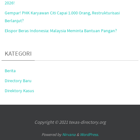
2026!
Gempar! PHK Karyawan Citi Capai 1.000 Orang, Restrukturisasi
Berlanjut?
Ekspor Beras Indonesia: Malaysia Meminta Bantuan Pangan?
KATEGORI
Berita
Directory Baru
Direktory Kasus
Copyright © 2021 texas-directory.org
Powered by
Nirvana
&
WordPress.