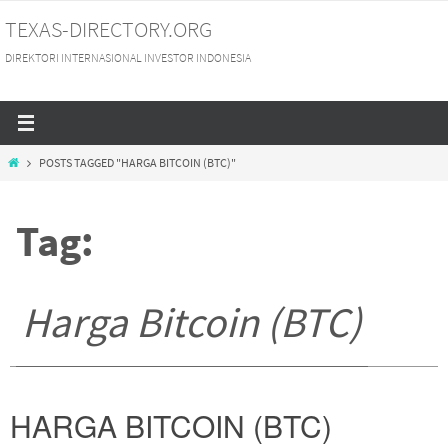
Skip
TEXAS-DIRECTORY.ORG
to
DIREKTORI INTERNASIONAL INVESTOR INDONESIA
content
HOME
POSTS TAGGED "HARGA BITCOIN (BTC)"
Tag:
Harga Bitcoin (BTC)
HARGA BITCOIN (BTC)